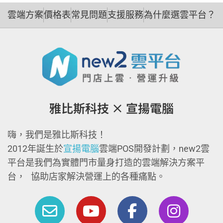
雲端方案
價格表
常見問題
支援服務
為什麼選雲平台？
雅比斯科技 × 宣揚電腦
嗨，我們是雅比斯科技！
2012年誕生於
宣揚電腦
雲端POS開發計劃，new2雲
平台是我們為實體門市量身打造的雲端解決方案平
台， 協助店家解決營運上的各種痛點。
E
Y
F
I
n
o
a
n