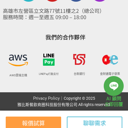
v
u
c
s
高雄市左營區立文路77號11樓之2（總公司）
e
t
e
t
服務時間：週一至週五 09:00 – 18:00
l
u
b
a
o
b
o
g
我們的合作夥伴
p
e
o
r
e
k
a
-
m
f
台新銀行
金財通電子發票
LINEPay行動支付
AWS雲端主機
Privacy Policy
｜Copyright © 2025
AI 顧問
立即回覆
雅比斯餐飲商圈科技股份有限公司 All rights reserved.
報價試算
聊聊需求