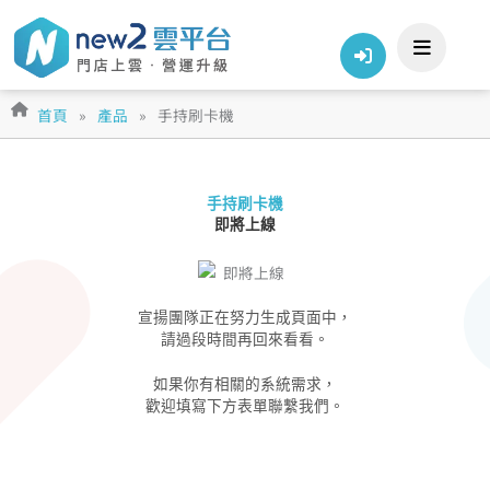
跳
至
主
要
內
首頁
»
產品
»
手持刷卡機
容
手持刷卡機
即將上線
宣揚團隊正在努力生成頁面中，
請過段時間再回來看看。
如果你有相關的系統需求，
歡迎填寫下方表單聯繫我們。