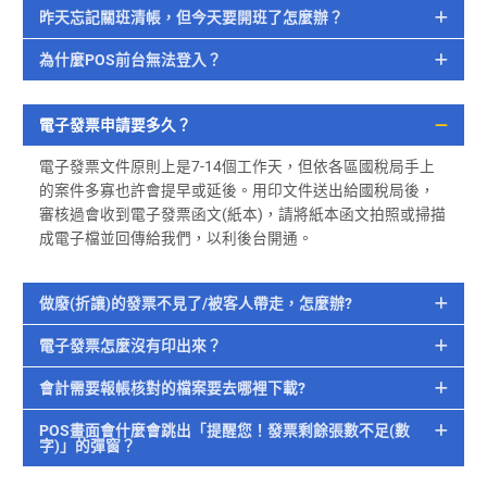
昨天忘記關班清帳，但今天要開班了怎麼辦？
為什麼POS前台無法登入？
電子發票申請要多久？
電子發票文件原則上是7-14個工作天，但依各區國稅局手上
的案件多寡也許會提早或延後。用印文件送出給國稅局後，
審核過會收到電子發票函文(紙本)，請將紙本函文拍照或掃描
成電子檔並回傳給我們，以利後台開通。
做廢(折讓)的發票不見了/被客人帶走，怎麼辦?
電子發票怎麼沒有印出來？
會計需要報帳核對的檔案要去哪裡下載?
POS畫面會什麼會跳出「提醒您！發票剩餘張數不足(數
字)」的彈窗？