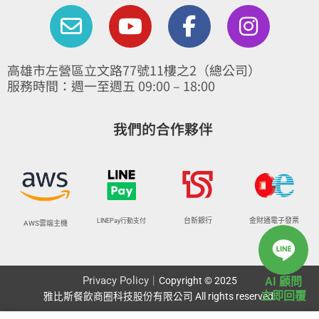
E
Y
F
I
n
o
a
n
v
u
c
s
高雄市左營區立文路77號11樓之2（總公司）
e
t
e
t
服務時間：週一至週五 09:00 – 18:00
l
u
b
a
o
b
o
g
我們的合作夥伴
p
e
o
r
e
k
a
-
m
f
台新銀行
金財通電子發票
LINEPay行動支付
AWS雲端主機
Privacy Policy
AI 顧問
｜Copyright © 2025
立即回覆
雅比斯餐飲商圈科技股份有限公司 All rights reserved.