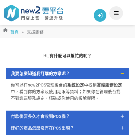
跳
至
主
要
內
首頁
»
支援服務
容
Hi, 有什麼可以幫忙的呢？
我要怎麼知道我訂購的方案呢？
你可以在new2POS管理後台的
系統設定
中找到
雲端服務設定
中，看到你的方案及使用期限等資料；如果你在管理後台找
不到雲端服務設定，請確認你使用的帳號權限。
付款後要多久才會收到POS機？
建好的商品怎麼沒有在POS出現？